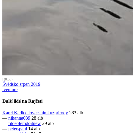
| (0:53)
Švédsko srpen 2019
venture
Další lidé na Rajčeti
Karel Kadlec
lovecsnimkuzprirody
283 alb
—
nikanna039
28 alb
—
filosofemdoitnew
29 alb
—
peter-paul
14 alb