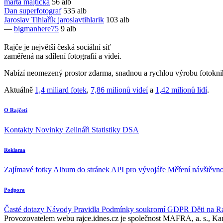
marta
majticka
56 alb
Dan
superfotograf
535 alb
Jaroslav Tihlařík
jaroslavtihlarik
103 alb
—
bigmanhere75
9 alb
Rajče je největší česká sociální síť
zaměřená na sdílení fotografií a videí.
Nabízí neomezený prostor zdarma, snadnou a rychlou výrobu fotoknih
Aktuálně
1,4 miliard fotek
,
7,86 milionů videí
a
1,42 milionů lidí
.
O Rajčeti
Kontakty
Novinky
Zelináři
Statistiky DSA
Reklama
Zajímavé fotky
Album do stránek
API pro vývojáře
Měření návštěvno
Podpora
Časté dotazy
Návody
Pravidla
Podmínky soukromí
GDPR
Děti na R
Provozovatelem webu rajce.idnes.cz je společnost MAFRA, a. s., Ka