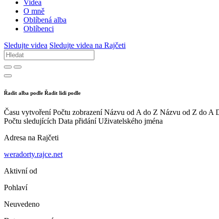
Videa
O mně
Oblíbená alba
Oblíbenci
Sledujte videa
Sledujte videa na Rajčeti
Řadit alba podle
Řadit lidi podle
Času vytvoření
Počtu zobrazení
Názvu od A do Z
Názvu od Z do A
D
Počtu sledujících
Data přidání
Uživatelského jména
Adresa na Rajčeti
weradorty.rajce.net
Aktivní od
Pohlaví
Neuvedeno