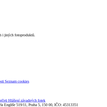
 i jiných fotoproduktů.
sti
Seznam cookies
ajčeti
Hlášení závadných fotek
rla Engliše 519/11, Praha 5, 150 00, IČO: 45313351